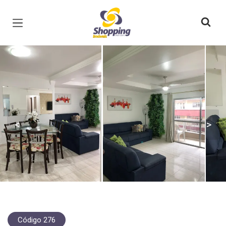
Página inicial
<
>
Código 276