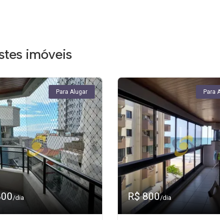
tes imóveis
Para Alugar
Para 
800
R$ 800
/dia
/dia