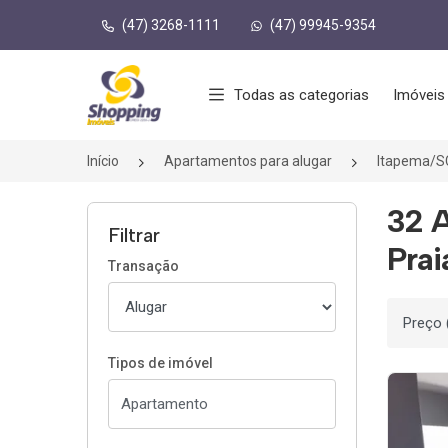
(47) 3268-1111
(47) 99945-9354
Página inicial
Todas as categorias
Imóveis
Início
Apartamentos para alugar
Itapema/S
32 
Filtrar
Prai
Transação
Ordenar
Tipos de imóvel