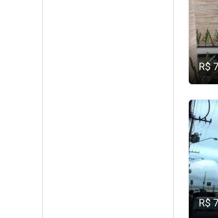
R$ 
R$ 