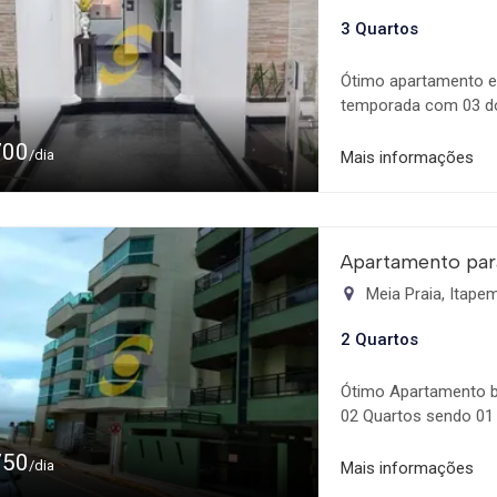
3 Quartos
Ótimo apartamento em
temporada com 03 do
poucos metros do Sh
700
Koch, e todo comércio
/dia
Mais informações
dormitórios climatiza
ampla com churrasquei
Área de Serviço com 
garagem privativa - c
Apartamento par
casal;  02 colchões 
Meia Praia, Itap
temporada. Consulte 
2 Quartos
Ótimo Apartamento b
02 Quartos sendo 01
vista do mar! Bem eq
750
restaurantes, Pizzar
/dia
Mais informações
Possuindo 02 Dormit