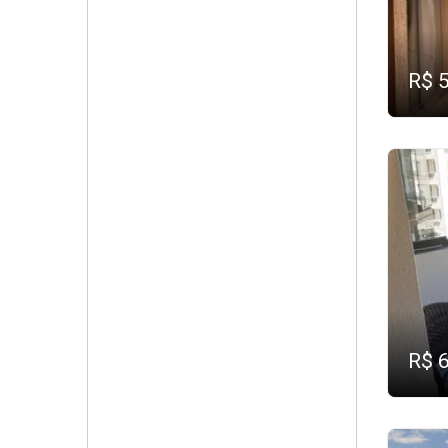
R$ 
R$ 