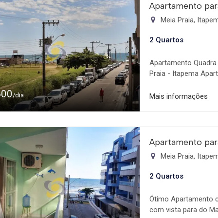
locação de temporada
Apartamento par
sua reserva!
Meia Praia, Itap
2 Quartos
Apartamento Quadra 
Praia - Itapema Apar
Bares, Pizzarias, Me
600
Dormitórios, sendo 0
/dia
Mais informações
Sala de Tv e Jantar.
Serviço. Com 01 vaga 
Apartamento disponív
disponibilidade! Desc
Apartamento par
reserva!
Meia Praia, Itap
2 Quartos
Ótimo Apartamento c
com vista para do Ma