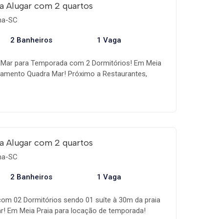
! Desconto para diárias prolongadas! Faça já a
a Alugar com 2 quartos
ema-SC
2 Banheiros
1 Vaga
Mar para Temporada com 2 Dormitórios! Em Meia
tamento Quadra Mar! Próximo a Restaurantes,
rcado, Farmácia, Padaria e Comércio Local. Com 02
1 Suíte. com Ar condicionado nos 2 dormitórios.
 Sacada com Churrasqueira, Cozinha, Área de
e garagem privativa. - Internet , Smart Tv.
el para locação de temporada! Consulte valores e
onto para diárias prolongadas! Faça já a sua
a Alugar com 2 quartos
ema-SC
2 Banheiros
1 Vaga
om 02 Dormitórios sendo 01 suíte à 30m da praia
r! Em Meia Praia para locação de temporada!