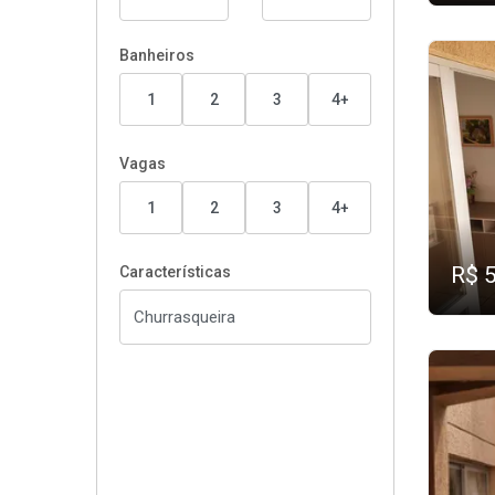
Banheiros
1
2
3
4+
Vagas
1
2
3
4+
R$ 
Características