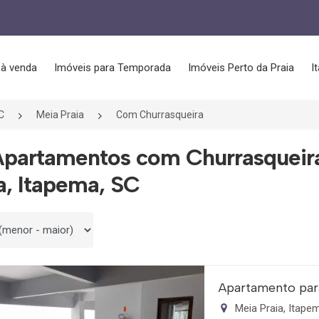
 à venda
Imóveis para Temporada
Imóveis Perto da Praia
I
C
Meia Praia
Com Churrasqueira
Apartamentos com Churrasqueira
a, Itapema, SC
 por
Apartamento par
Meia Praia, Itap