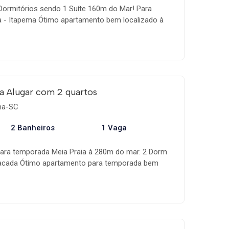
ormitórios sendo 1 Suíte 160m do Mar! Para
a - Itapema Ótimo apartamento bem localizado à
 a Farmácia, Pizzaria, Panificadora,
e Comércio Local. 02 Dormitórios, sendo 01 suíte |
 para 02 ambientes; Sacada com Churrasqueira;
iço; 02 Banheiros | 01 Social e 01 da Suíte; 01 Vaga
 Wi-Fi. Apartamento disponível para locação de
 virada e de Carnaval R$550 Reais. Para demais
a Alugar com 2 quartos
es e disponibilidade! Desconto para diárias
ema-SC
a sua reserva!
2 Banheiros
1 Vaga
ara temporada Meia Praia à 280m do mar. 2 Dorm
acada Ótimo apartamento para temporada bem
 Mar. Próximo de Choperias, Restaurantes,
e Comércio local. Possuindo  02 Dormitórios
acada de frente para Rua | Ambos com ventiladores
 02 ambientes.  Sacada com Churrasqueira.  Cozinha.
01 Vaga de garagem. Apartamento disponível para