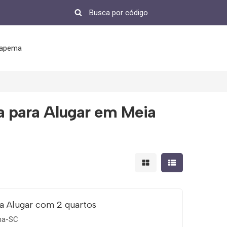
tapema
 para Alugar em Meia
Mostrar resultados em 
Mostrar resultad
a Alugar com 2 quartos
ema-SC