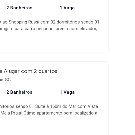
2 Banheiros
1 Vaga
 ao Shopping Russi com 02 dormitórios sendo 01
aragem para carro pequeno, prédio com elevador,
zinha, banheiro social, com ar condicionado na
rto com ventilador e Sacada com churrasqueira
a Alugar com 2 quartos
ema-SC
2 Banheiros
1 Vaga
itórios sendo 01 Suíte à 160m do Mar com Vista
Meia Praia! Ótimo apartamento bem localizado à
a Mar! Próximo a Farmácia, Pizzaria, Panificadora,
 Comércio Local.  02 Dormitórios, sendo 01 suíte |
g para 02 ambientes.  Sacada com Churrasqueira e