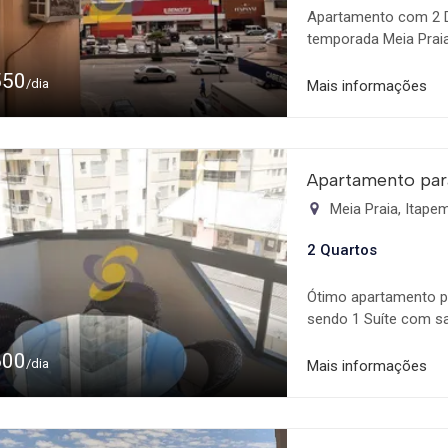
Apartamento com 2 D
temporada Meia Prai
160m do Mar! Próximo
550
Supermercado, Praia 
/dia
Mais informações
Climatizados; Living
Cozinha; Área de Serv
de Garagem Rotativa;
temporada! Diária de
Apartamento par
datas consultar valor
Meia Praia, Itap
prolongadas! Faça já 
2 Quartos
Ótimo apartamento p
sendo 1 Suíte com s
localizado à 280m do
600
Farmácias, FastFood 
/dia
Mais informações
sendo 1 Suíte com s
de teto.  Living para
 Área de Serviço.  