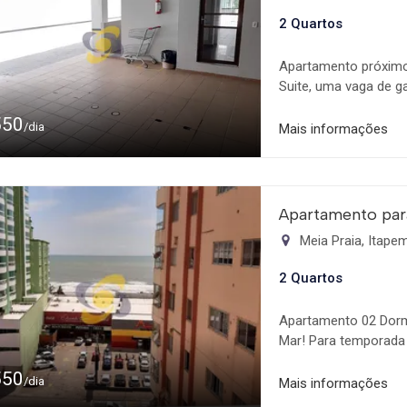
2 Quartos
Apartamento próximo
Suite, uma vaga de g
com utensílios de co
550
suite no segundo qua
/dia
Mais informações
(fundos).
Apartamento par
Meia Praia, Itap
2 Quartos
Apartamento 02 Dorm
Mar! Para temporada 
160m do Mar com Vist
550
Supermercado, Praia e
/dia
Mais informações
Climatizados.  Livin