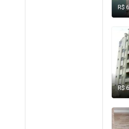
R$ 
R$ 