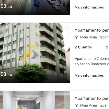
Ótimo Apartamento r
650
em região central. P
/dia
Mais informações
Supermercados, e tod
oferecer de melhor! 
suíte | Climatizados; 
para 02 Ambientes;  
Apartamento par
da Suíte e 01 Social; 
Meia Praia, Itap
Andar sem elevador. 
temporada! Desconto 
2 Quartos
2
Apartamento 2 dormit
ao banco Bradesco em
de garagem privativa
650
ambientes.
/dia
Mais informações
Apartamento par
Meia Praia, Itap