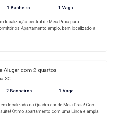
1 Banheiro
1 Vaga
 localização central de Meia Praia para
rmitórios Apartamento amplo, bem localizado a
opping Russi & Russi e Calçadão. Supermercado
 local.  03 Dormitórios - sendo 01 suíte; Todos
dos.  Living para 02 Ambientes.  Sacada aberta
ra.  02 Banheiros - 01 Social e outro da Suíte. 
Maquina de lavar 08Kg e Tanque.  01 Vaga de
abe camionete.  Wi-Fi.  Dormitórios com cama de
a Alugar com 2 quartos
de solteiros extras; Disponível para locação de
ema-SC
valores e datas disponíveis!
2 Banheiros
1 Vaga
em localizado na Quadra dar de Meia Praia! Com
 suíte! Ótimo apartamento com uma Linda e ampla
uipado, e bem localizado em Meia Praia! Próximo a
ia, Supermercados, Shopping, comércio local.
órios Climatizados - Sendo 01 Suíte com Sacada e