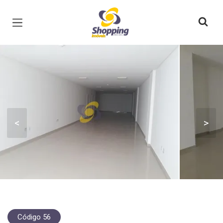
Página inicial
<
>
Código 56