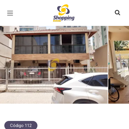
Página inicial
<
>
Código 112