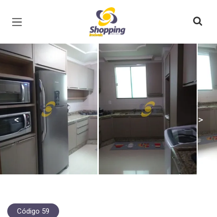
Página inicial
<
>
Código 59