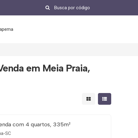
tapema
Venda em Meia Praia,
Mostrar resultados em 
Mostrar resultad
enda com 4 quartos, 335m²
ema-SC