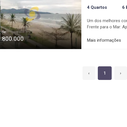
4 Quartos
6 
Um dos melhores cond
Frente para o Mar: 
r de:
empregada; Home-offi
9.800.000
de garagem; Luxo, sat
Mais informações
mar Facilidade de ne
financiamento bancár
‹
1
›