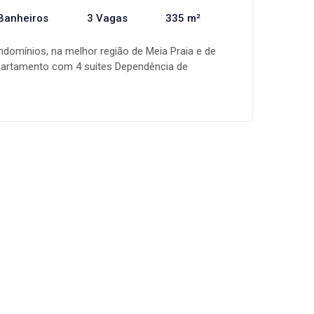
Banheiros
3 Vagas
335 m²
omínios, na melhor região de Meia Praia e de
Apartamento com 4 suítes Dependência de
ce; Área de lazer completa e decorada; 03 vagas
isfação, vista para a mais bela obra da natureza: O
gociação; Aceita imóvel de menor valor; Aceita
io; Completo;