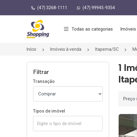
(47) 3268-1111
(47) 99945-9354
Página inicial
Todas as categorias
Imóveis
Início
Imóveis à venda
Itapema/SC
Me
1 Im
Filtrar
Ita
Transação
Ordenar
Tipos de imóvel