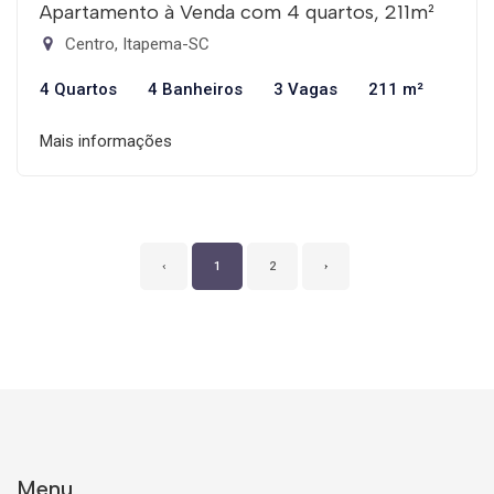
Apartamento à Venda com 4 quartos, 211m²
Centro, Itapema-SC
4 Quartos
4 Banheiros
3 Vagas
211 m²
Mais informações
‹
1
2
›
Menu