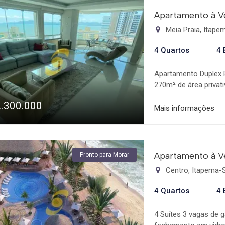
Apartamento à V
Meia Praia, Itap
4 Quartos
4 
Apartamento Duplex 
270m² de área privat
nova.
2.300.000
Mais informações
Apartamento à V
Pronto para Morar
Centro, Itapema-
4 Quartos
4 
4 Suítes 3 vagas de