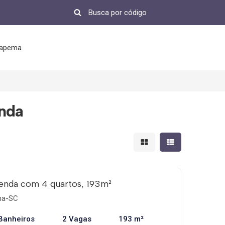
tapema
enda
Mostrar resultados em 
Mostrar resultad
enda com 4 quartos, 193m²
ema-SC
Banheiros
2 Vagas
193 m²