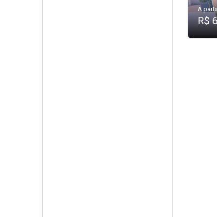
A parti
R$ 