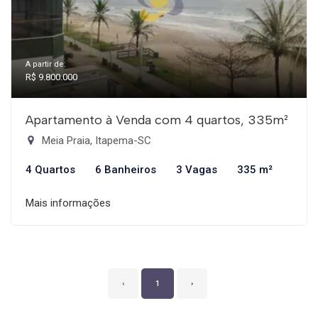
A partir de:
R$ 9.800.000
Apartamento à Venda com 4 quartos, 335m²
Meia Praia, Itapema-SC
4 Quartos
6 Banheiros
3 Vagas
335 m²
Mais informações
‹
1
›