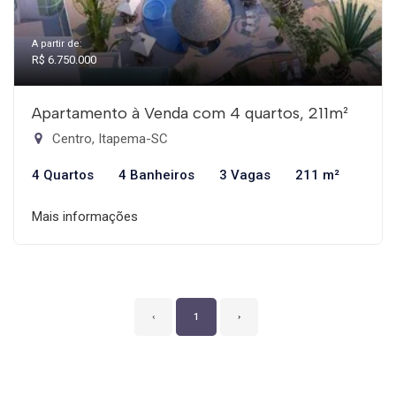
A partir de:
R$ 6.750.000
Apartamento à Venda com 4 quartos, 211m²
Centro, Itapema-SC
4 Quartos
4 Banheiros
3 Vagas
211 m²
Mais informações
‹
1
›