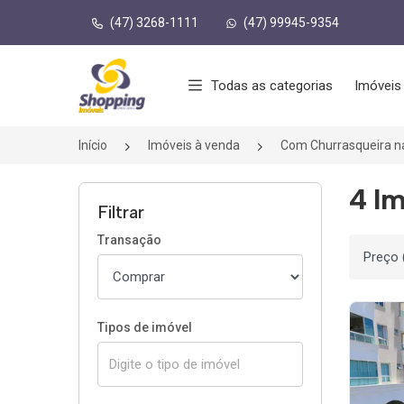
(47) 3268-1111
(47) 99945-9354
Página inicial
Todas as categorias
Imóveis
Início
Imóveis à venda
Com Churrasqueira n
4 Im
Filtrar
Transação
Ordenar
Tipos de imóvel