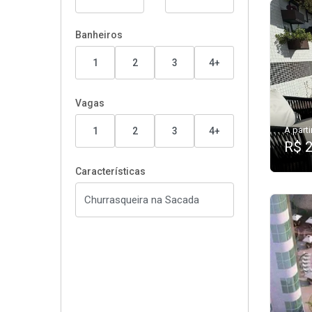
Banheiros
1
2
3
4+
Vagas
A parti
1
2
3
4+
R$ 
Características