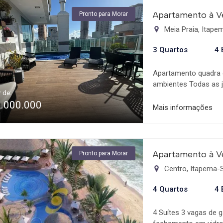
Apartamento à V
Pronto para Morar
Meia Praia, Itap
3 Quartos
4 
Apartamento quadra d
ambientes Todas as 
r de:
Ampla sacada com ch
2.000.000
Sauna Sala de Jogos 
Mais informações
Gourmet Medidores In
Câmeras de Segurança
Decorado e Mobiliado
Aquecimento de Água
Apartamento à V
Pronto para Morar
Andar Alto Vista Li
Centro, Itapema-
Eletrônica Área de S
Ambientes Cozinha A
4 Quartos
4 
Empreendimento Sal
Medidores Individuais
4 Suítes 3 vagas de
Bicicletário Câmeras