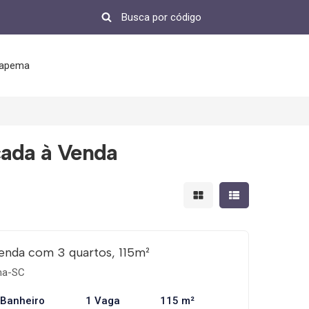
tapema
cada à Venda
Mostrar resultados em 
Mostrar resultad
enda com 3 quartos, 115m²
ema-SC
 Banheiro
1 Vaga
115 m²