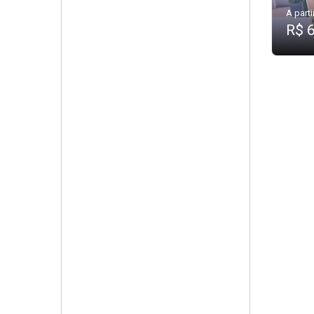
A parti
R$ 