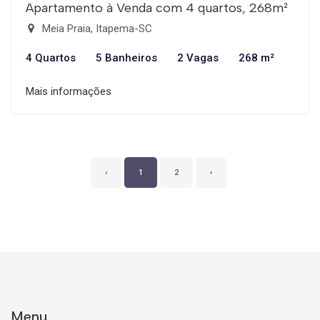
Apartamento à Venda com 4 quartos, 268m²
Meia Praia, Itapema-SC
4 Quartos
5 Banheiros
2 Vagas
268 m²
Mais informações
‹
1
2
›
Menu