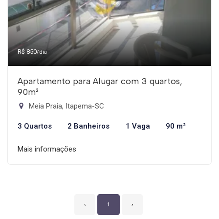
R$ 850
/dia
Apartamento para Alugar com 3 quartos,
90m²
Meia Praia, Itapema-SC
3 Quartos
2 Banheiros
1 Vaga
90 m²
Mais informações
‹
1
›