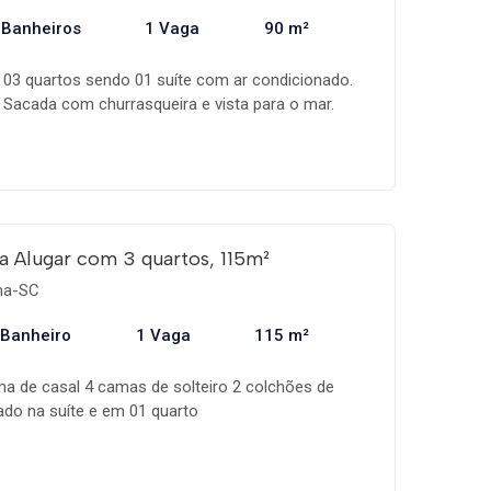
 Banheiros
1 Vaga
90 m²
03 quartos sendo 01 suíte com ar condicionado.
r, Sacada com churrasqueira e vista para o mar.
4 horas, lanchonete Subway, bares e restaurantes.
 01 suíte com ar. 50 metros do mar!
 Alugar com 3 quartos, 115m²
ema-SC
 Banheiro
1 Vaga
115 m²
a de casal 4 camas de solteiro 2 colchões de
nado na suíte e em 01 quarto