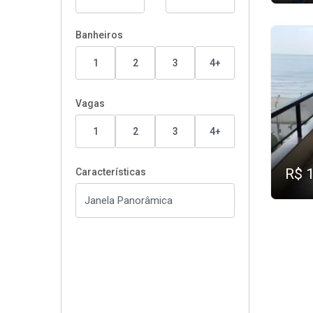
Banheiros
1
2
3
4+
Vagas
1
2
3
4+
R$ 
Características