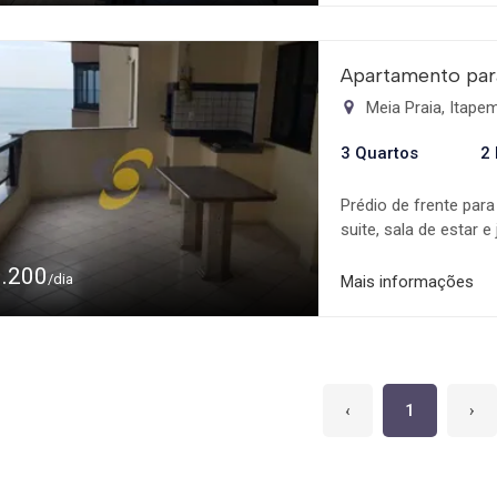
Apartamento para
Meia Praia, Itap
3 Quartos
2
Prédio de frente para
suite, sala de estar 
totalmente equipado 
1.200
garagem Localizado p
/dia
Mais informações
Restaurantes.
‹
1
›