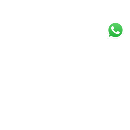
ágina inicial
RECI: 2250-J