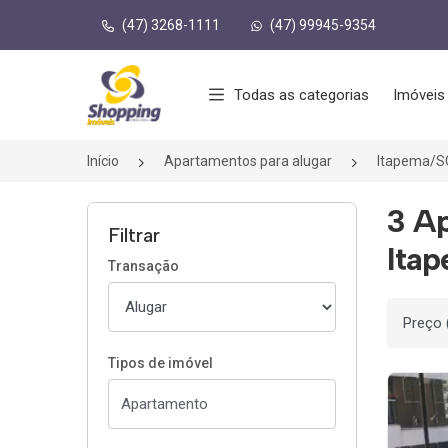
(47) 3268-1111
(47) 99945-9354
Página inicial
Todas as categorias
Imóveis
Início
Apartamentos para alugar
Itapema/S
3 A
Filtrar
Ita
Transação
Ordenar
Tipos de imóvel