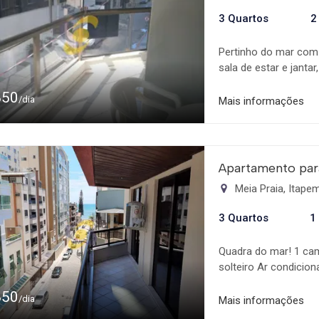
3 Quartos
2
Pertinho do mar com 
sala de estar e janta
Próximo de padaria 2
850
03 dormitórios sendo
/dia
Mais informações
Apartamento para
Meia Praia, Itap
3 Quartos
1
Quadra do mar! 1 cam
solteiro Ar condicio
850
/dia
Mais informações