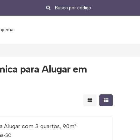
tapema
mica para Alugar em
Mostrar resultados em 
Mostrar resultad
a Alugar com 3 quartos, 90m²
ema-SC