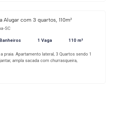
 Alugar com 3 quartos, 110m²
ema-SC
 Banheiros
1 Vaga
110 m²
 a praia. Apartamento lateral, 3 Quartos sendo 1
e jantar, ampla sacada com churrasqueira,
com eletrodomésticos e utensílios. 1 vaga
róximo ao Banco do Brasil, Farmácias e