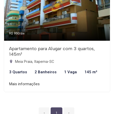
R$ 950
/dia
Apartamento para Alugar com 3 quartos,
145m²
Meia Praia, Itapema-SC
3 Quartos
2 Banheiros
1 Vaga
145 m²
Mais informações
‹
1
›