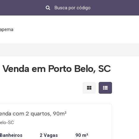
tapema
 Venda em Porto Belo, SC
Mostrar resultados em 
Mostrar resultad
enda com 2 quartos, 90m²
elo-SC
 Banheiros
2 Vagas
90 m²