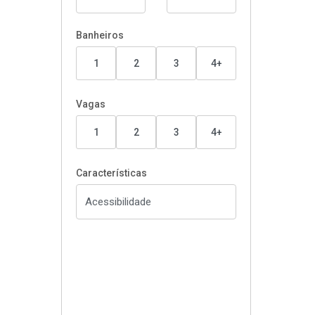
Banheiros
1
2
3
4+
Vagas
1
2
3
4+
Características