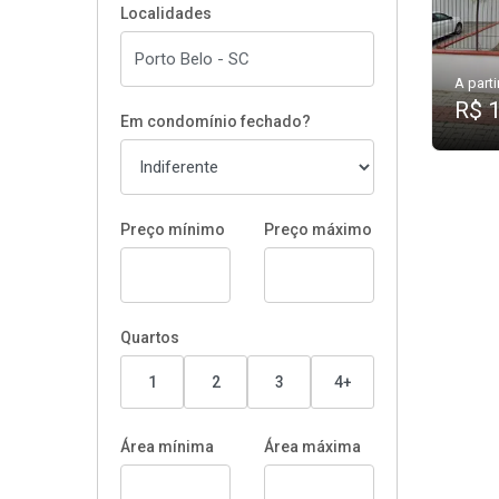
Localidades
A parti
R$ 
Em condomínio fechado?
Preço mínimo
Preço máximo
Quartos
1
2
3
4+
Área mínima
Área máxima