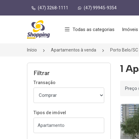
(47) 3268-1111
(47) 99945-9354
Página inicial
Todas as categorias
Imóveis
Início
Apartamentos à venda
Porto Belo/SC
1 Ap
Filtrar
Transação
Ordenar
Tipos de imóvel