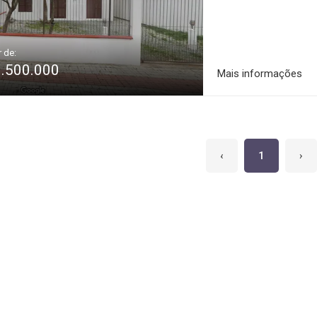
r de:
1.500.000
Mais informações
‹
1
›