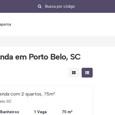
tapema
nda em Porto Belo, SC
Mostrar resultados em 
Mostrar resultad
enda com 2 quartos, 75m²
elo-SC
 Banheiros
1 Vaga
75 m²