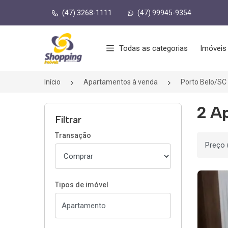
(47) 3268-1111
(47) 99945-9354
Página inicial
Todas as categorias
Imóveis
Início
Apartamentos à venda
Porto Belo/SC
2 Ap
Filtrar
Transação
Ordenar
Tipos de imóvel