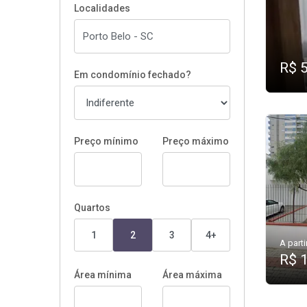
Localidades
R$ 
Em condomínio fechado?
Preço mínimo
Preço máximo
Quartos
1
2
3
4+
A parti
R$ 
Área mínima
Área máxima