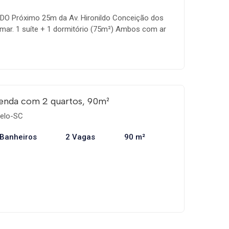
O Próximo 25m da Av. Hironildo Conceição dos
mar. 1 suíte + 1 dormitório (75m²) Ambos com ar
Cozinha equipada com eletrodomésticos de primeira.
hurrasqueira e forno a gás. Há ainda um bom
 sacada que garante boa ventilação e iluminação.
vativa.
enda com 2 quartos, 90m²
elo-SC
 Banheiros
2 Vagas
90 m²