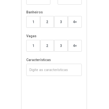
Banheiros
1
2
3
4+
Vagas
1
2
3
4+
Características