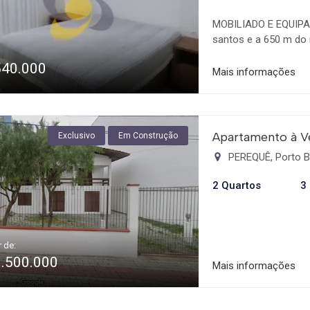
MOBILIADO E EQUIPAD
santos e a 650 m do 
condicionado split. 
540.000
Grande sacada com c
Mais informações
espaço descoberto na
1 vaga de garagem pri
Apartamento à V
Exclusivo
Em Construção
PEREQUÊ, Porto B
2 Quartos
3
r de:
1.500.000
Mais informações