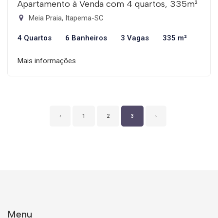
Apartamento à Venda com 4 quartos, 335m²
Meia Praia, Itapema-SC
4 Quartos
6 Banheiros
3 Vagas
335 m²
Mais informações
‹
1
2
3
›
Menu