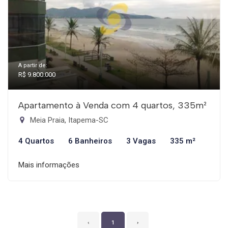
A partir de:
R$ 9.800.000
Apartamento à Venda com 4 quartos, 335m²
Meia Praia, Itapema-SC
4 Quartos
6 Banheiros
3 Vagas
335 m²
Mais informações
‹
1
›