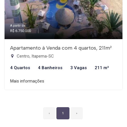
A partir de:
R$ 6.750.000
Apartamento à Venda com 4 quartos, 211m²
Centro, Itapema-SC
4 Quartos
4 Banheiros
3 Vagas
211 m²
Mais informações
‹
1
›