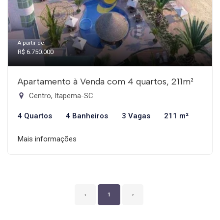
A partir de:
R$ 6.750.000
Apartamento à Venda com 4 quartos, 211m²
Centro, Itapema-SC
4 Quartos
4 Banheiros
3 Vagas
211 m²
Mais informações
‹
1
›