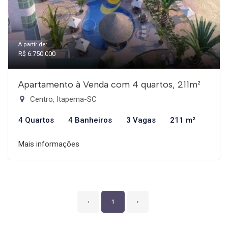
A partir de:
R$ 6.750.000
Apartamento à Venda com 4 quartos, 211m²
Centro, Itapema-SC
4 Quartos
4 Banheiros
3 Vagas
211 m²
Mais informações
‹
1
›