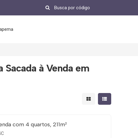
tapema
a Sacada à Venda em
Mostrar resultados em 
Mostrar resultad
enda com 4 quartos, 211m²
SC