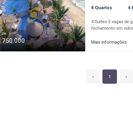
4 Quartos
4 
4 Suítes 3 vagas de
fechamento em vidro 
r de:
de serviço com sacad
6.750.000
2.900m2: Deck e loun
Mais informações
molhado Piscina infa
olímpica Sauna úmid
festas com 2 cozinha
Sala de jogos Cinema
‹
1
›