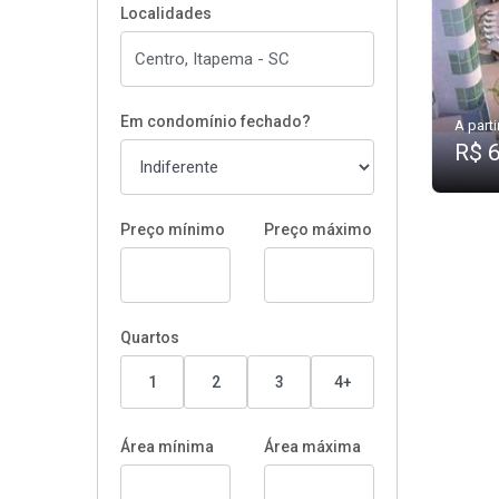
Localidades
Em condomínio fechado?
A parti
R$ 
Preço mínimo
Preço máximo
Quartos
1
2
3
4+
Área mínima
Área máxima