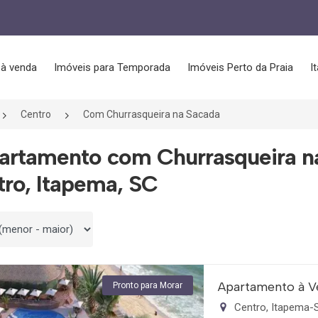
 à venda
Imóveis para Temporada
Imóveis Perto da Praia
I
Centro
Com Churrasqueira na Sacada
partamento com Churrasqueira n
ro, Itapema, SC
 por
Apartamento à V
Pronto para Morar
Centro, Itapema-