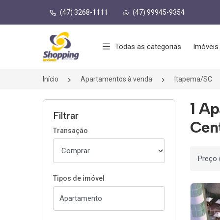
(47) 3268-1111
(47) 99945-9354
Página inicial
Todas as categorias
Imóveis
Início
Apartamentos à venda
Itapema/SC
1 A
Filtrar
Cent
Transação
Ordenar
Tipos de imóvel