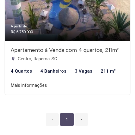
A partir de:
R$ 6.750.000
Apartamento à Venda com 4 quartos, 211m²
Centro, Itapema-SC
4 Quartos
4 Banheiros
3 Vagas
211 m²
Mais informações
‹
1
›