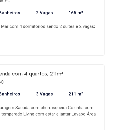
ema-SC
Banheiros
2 Vagas
165 m²
Mar com 4 dormitórios sendo 2 suítes e 2 vagas;
enda com 4 quartos, 211m²
SC
Banheiros
3 Vagas
211 m²
 garagem Sacada com churrasqueira Cozinha com
temperado Living com estar e jantar Lavabo Área
a Terraço para Split Área total de lazer com
ge de frente para o mar Piscina adulto com bar