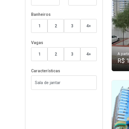
Banheiros
1
2
3
4+
Vagas
A parti
1
2
3
4+
R$ 
Características