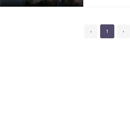
molhado Piscina infa
olímpica Sauna úmid
festas com 2 cozinha
Sala de jogos Cinema
‹
1
›