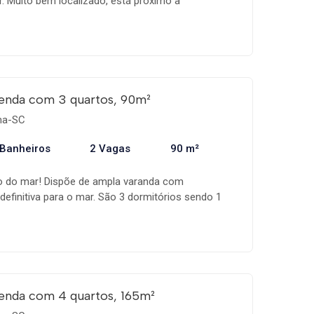
r. Muito bem localizado, está próximo a
urantes, farmácias, outras conveniências e
 mar! - 3 dormitórios sendo 1 suíte, banheiro
ço, sala em 2 ambientes. - Cozinha tipo americana. -
garagem privativa. - Ampla sacada com
a para o mar. - Aluga facilmente para temporada ou
eite essa ótima oportunidade e faça agora mesmo
enda com 3 quartos, 90m²
ema-SC
 Banheiros
2 Vagas
90 m²
o do mar! Dispõe de ampla varanda com
 definitiva para o mar. São 3 dormitórios sendo 1
de hidromassagem e 2 vagas de garagem. Tudo isso
ia.
enda com 4 quartos, 165m²