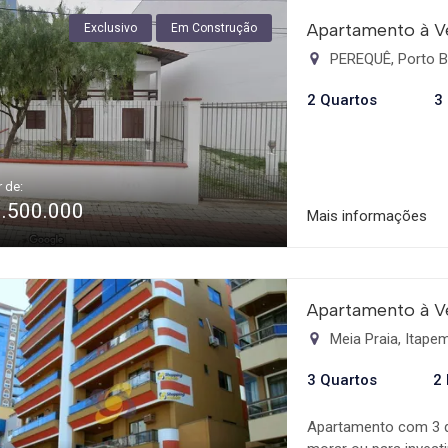
Apartamento à V
Exclusivo
Em Construção
PEREQUÊ, Porto B
2 Quartos
3
r de:
1.500.000
Mais informações
Apartamento à V
Meia Praia, Itap
3 Quartos
2
Apartamento com 3 qu