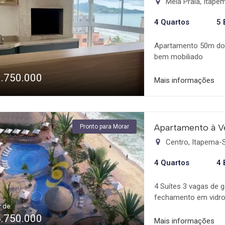
Meia Praia, Itap
4 Quartos
5 
Apartamento 50m do 
bem mobiliado
3.750.000
Mais informações
Apartamento à V
Pronto para Morar
Centro, Itapema-
4 Quartos
4 
4 Suítes 3 vagas de
fechamento em vidro 
r de:
de serviço com sacad
6.750.000
2.900m2: Deck e loun
Mais informações