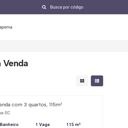
tapema
à Venda
Mostrar resultados em 
Mostrar resultad
enda com 3 quartos, 115m²
ema-SC
 Banheiro
1 Vaga
115 m²