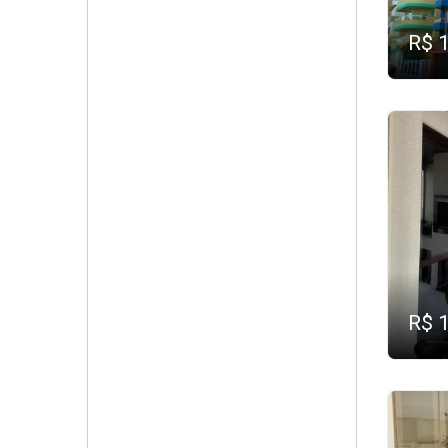
R$ 
R$ 