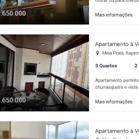
morar ou para investi
supermercados, resta
1.650.000
apenas 100 metros do
Mais informações
social, área de servi
Dispõe de 1 vaga de 
churrasqueira e vist
aluguel anual. Aprov
Apartamento à V
sua consulta!
Meia Praia, Itap
3 Quartos
2
Apartamento pertinh
churrasqueira e vista
suíte com banheira 
1.650.000
no centro de Meia Pra
Mais informações
Apartamento à V