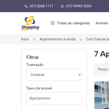
(47) 3268-1111
(47) 99945-9354
Página inicial
Todas as categorias
Imóveis
Início
Apartamentos à venda
Com Sala de j
7 Ap
Filtrar
Transação
Ordenar
Tipos de imóvel